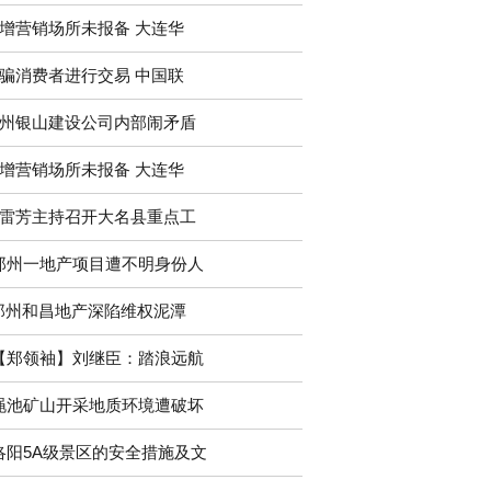
增营销场所未报备 大连华
骗消费者进行交易 中国联
州银山建设公司内部闹矛盾
增营销场所未报备 大连华
雷芳主持召开大名县重点工
郑州一地产项目遭不明身份人
郑州和昌地产深陷维权泥潭
【郑领袖】刘继臣：踏浪远航
渑池矿山开采地质环境遭破坏
洛阳5A级景区的安全措施及文