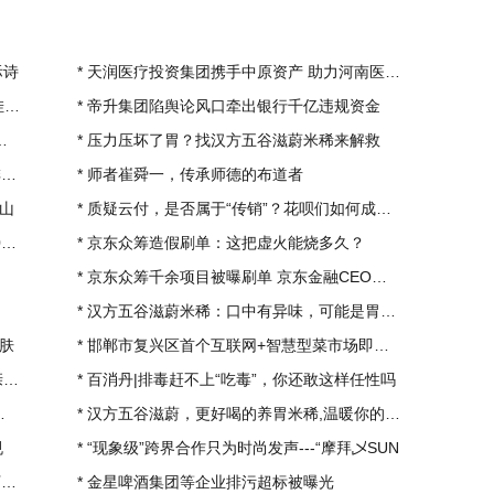
际诗
*
天润医疗投资集团携手中原资产 助力河南医疗康
头
*
帝升集团陷舆论风口牵出银行千亿违规资金
*
压力压坏了胃？找汉方五谷滋蔚米稀来解救
他
*
师者崔舜一，传承师德的布道者
山
*
质疑云付，是否属于“传销”？花呗们如何成了套
元
*
京东众筹造假刷单：这把虚火能烧多久？
*
京东众筹千余项目被曝刷单 京东金融CEO或涉及
*
汉方五谷滋蔚米稀：口中有异味，可能是胃出了问
肤
*
邯郸市复兴区首个互联网+智慧型菜市场即将完工
代
*
百消丹|排毒赶不上“吃毒”，你还敢这样任性吗
*
汉方五谷滋蔚，更好喝的养胃米稀,温暖你的每一
回到首页
规
*
“现象级”跨界合作只为时尚发声---“摩拜乄SUN
费
*
金星啤酒集团等企业排污超标被曝光