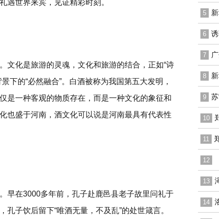
礼遇世界来宾，见证精彩时刻。
新
5
诱
6
广
7
。文化是旅游的灵魂，文化和旅游的结合，正如“诗
新
8
背景下的“必然融合”。白酒被称为我国第五大发明，
苏
9
仅是一种客观的物质存在，而是一种文化的象征和
化也盛于河南，酒文化可以说是河南最具有代表性
10
11
12
13
。早在3000多年前，孔子赴鹿邑县老子故里问礼于
14
，孔子饮后留下“唯酒无量，不及乱”的处世箴言。