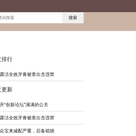
搜索
文排行
露洁全效牙膏被查出含违禁
近更新
开“创新论坛”满满的公关
露洁全效牙膏被查出含违禁
众宝来减配严重，后备箱烧