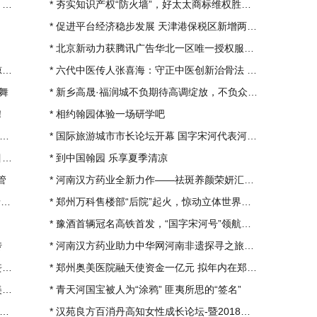
力
*
夯实知识产权“防火墙”，好太太商标维权胜诉！
*
促进平台经济稳步发展 天津港保税区新增两家网
*
北京新动力获腾讯广告华北一区唯一授权服务商授
十
*
六代中医传人张喜海：守正中医创新治骨法 传承
乐舞
*
新乡高晟·福润城不负期待高调绽放，不负众望续
！
*
相约翰园体验一场研学吧
*
国际旅游城市市长论坛开幕 国字宋河代表河南礼
个
*
到中国翰园 乐享夏季清凉
管
*
河南汉方药业全新力作——祛斑养颜荣妍汇康瑞森
百
*
郑州万科售楼部“后院”起火，惊动立体世界小区
*
豫酒首辆冠名高铁首发，“国字宋河号”领航豫酒
传
*
河南汉方药业助力中华网河南非遗探寻之旅启动
泉
*
郑州奥美医院融天使资金一亿元 拟年内在郑州开
和
*
青天河国宝被人为“涂鸦” 匪夷所思的“签名”
*
汉苑良方百消丹高知女性成长论坛-暨2018跨年分