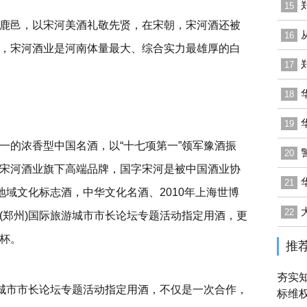
15
鹿邑，以宋河美酒礼敬先贤，在宋朝，宋河酒还被
16
，宋河酒业是河南体量最大、综合实力最雄厚的白
17
18
19
一的浓香型中国名酒，以“十七项第一”领军豫酒振
20
宋河酒业旗下高端品牌，国字宋河是被中国酒业协
21
地域文化标志酒，中华文化名酒、2010年上海世博
22
(郑州)国际旅游城市市长论坛专题活动指定用酒，更
杯。
推
夯实知
游城市市长论坛专题活动指定用酒，不仅是一次合作，
标维