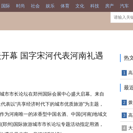
国际
时尚
社会
娱乐
体育
文化
科技
房产
汽车
开幕 国字宋河代表河南礼遇
热
高
1
最
国际旅游城市市长论坛在郑州国际会展中心盛大启幕。来自
拨
2
长代表以“共享经济时代下的城市优质旅游”为主题，
作为河南唯一的浓香型中国名酒、中国(河南)地域文
高
3
国(郑州)国际旅游城市市长论坛专题活动指定用酒，
大
4