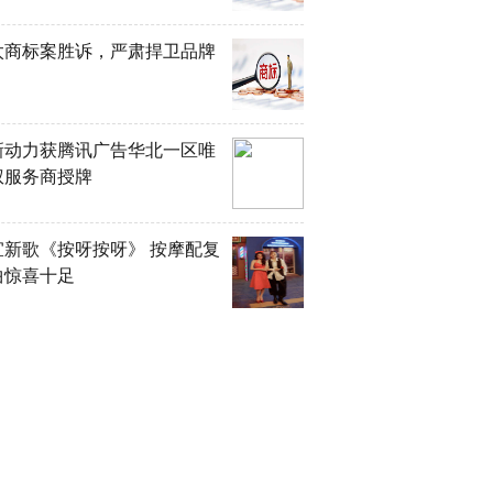
太商标案胜诉，严肃捍卫品牌
！
新动力获腾讯广告华北一区唯
权服务商授牌
宜新歌《按呀按呀》 按摩配复
曲惊喜十足