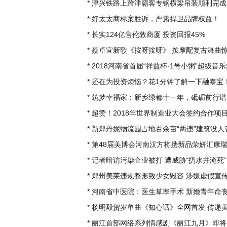
*
津兴铁路上跨津霸客专钢横梁吊装顺利完成 助
*
好太太商标案胜诉，严肃捍卫品牌权益！
*
长实124亿售伦敦商厦 投资回报45%
*
蔡卓宜新歌《按呀按呀》 按摩配复古舞曲惊喜
*
2018河南省首届“祥益杯·1号小粥”超级音
*
还在为投资烦恼？花1分钟了解一下融泰宝
*
筑梦幸福家：新乡绿都十一年，砥砺前行谱华章
*
超赞！2018年世界制造业大会签约合作项目436
*
新郑丹妮物流园占地百余亩“两违”建筑没人
*
第48届美博会河南汉方将携新品荣妍汇康瑞森牌
*
记者暗访污染企业被打 遭威胁“扔水井淹死”
*
郑州美莱违规整形致少女毁容 涉嫌虚假宣
*
河南省中医院：医生草率手术 新婚青年命丧黄
*
杨明毅贺岁单曲《知心话》全网首发 传递美好
*
丽江首部网络系列情感剧《丽江九月》即将开机