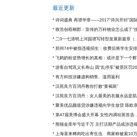
最近更新
*
诗词盛典 再谱华章——2017“诗兴开封”国
*
致浩创梧桐郡：宣传的万科物业怎么成了“挂羊
*
二0一七清明上河园谱写转型发展新篇章（组图）
*
郑州74中被指违规招生：收费后将学生安排到其
*
飞鹤奶粉逆势增长的真相：或许是下一个辉
*
游客自驾巩义长寿山 因“乱停车”被景区罚200
*
有方科技涉嫌虚构销售、滥用返利
*
汉苑良方百消丹教你打败“黄褐斑”
*
汉苑良方百消丹：女人最美的衣服永远是肌
*
聚美优品颜值贷涉嫌违规向学生放贷 陈欧亲自
*
第47届美博会盛大开幕 女性内调祛斑首选品牌玉
*
熊猫金库年亏近千万 主打活期产品或涉违
*
上海喜来稀肉吃出寄生虫 商家称被索10万封口