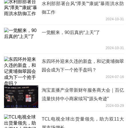
水利部部署台风“潭美”“康妮”暴雨洪水防
御工作
2024-10-31
一觉醒来，90后真的“上天”了
2024-10-31
东四环外迎来久违的新盘，和记黄埔御翠
园会成为下一个抢手盘吗？
2024-07-16
淘宝直播产业带新财年服务商大会｜百亿
流量扶持中小商家续写“源头奇迹”
2024-03-29
TCL电视全球出货量领先，助力双11大
屏市场增长