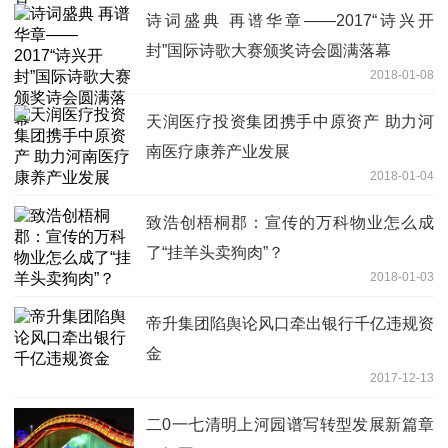
诗词盛典 再谱华章——2017“诗兴开
封”国际诗歌大赛颁奖诗会圆满落幕
2018-01-08
天润医疗投资集团携手中原资产 助力河
南医疗康养产业发展
2018-01-04
致浩创梧桐郡：宣传的万科物业怎么成
了“挂羊头卖狗肉”？
2018-01-03
帝升集团陷舆论风口牵出银行千亿违规资
金
2017-12-13
二0一七清明上河园谱写转型发展新篇章