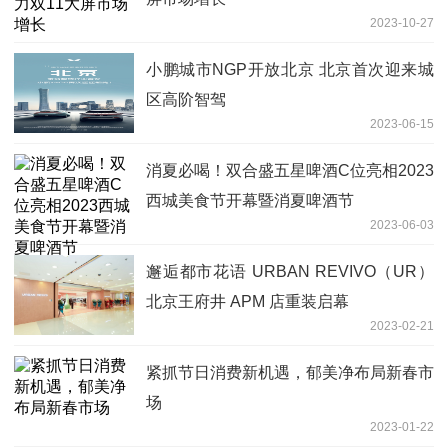
2023-10-27
小鹏城市NGP开放北京 北京首次迎来城
区高阶智驾
2023-06-15
消夏必喝！双合盛五星啤酒C位亮相2023
西城美食节开幕暨消夏啤酒节
2023-06-03
邂逅都市花语 URBAN REVIVO（UR）
北京王府井 APM 店重装启幕
2023-02-21
紧抓节日消费新机遇，郁美净布局新春市
场
2023-01-22