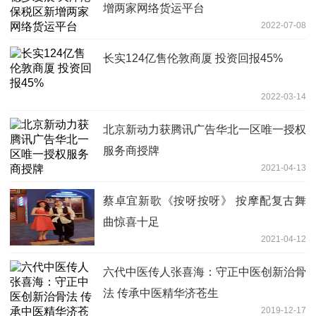
增两家网络货运平台
2022-07-08
长实124亿售伦敦商厦 投资回报45%
2022-03-14
北京新动力获腾讯广告华北一区唯一授权
服务商授牌
2021-04-13
蔡卓宜新歌《按呀按呀》 按摩配复古舞
曲惊喜十足
2021-04-12
六代中医传人张喜海：守正中医创新治骨
法 传承中医精华济苍生
2019-12-17