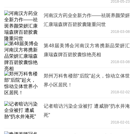
2018-05-23
河南汉方药业全新力作——祛斑养颜荣妍
汇康瑞森牌百碧胶囊隆重问世
2018-03-08
第48届美博会河南汉方将携新品荣妍汇
康瑞森牌百碧胶囊惊艳亮相
2018-03-08
郑州万科售楼部“后院”起火，惊动立体世
界小区居民！
2018-02-02
记者暗访污染企业被打 遭威胁“扔水井淹
死”
2018-02-01